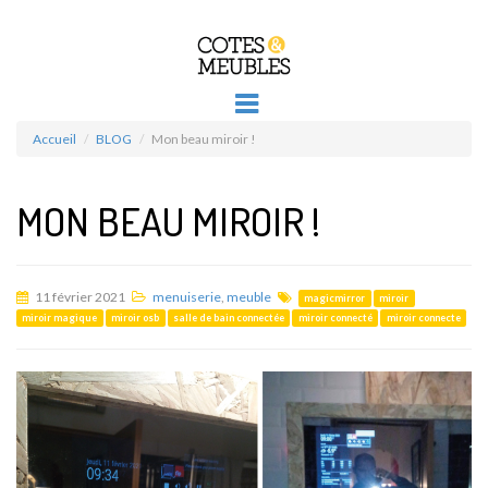
Accueil
BLOG
Mon beau miroir !
MON BEAU MIROIR !
11 février 2021
menuiserie
,
meuble
magicmirror
miroir
miroir magique
miroir osb
salle de bain connectée
miroir connecté
miroir connecte