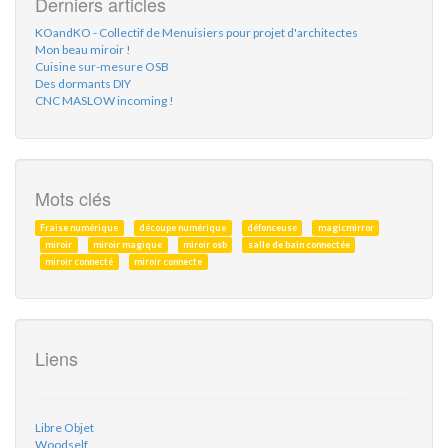
Derniers articles
KOandKO - Collectif de Menuisiers pour projet d'architectes
Mon beau miroir !
Cuisine sur-mesure OSB
Des dormants DIY
CNC MASLOW incoming !
Mots clés
Fraise numérique
découpe numérique
défonceuse
magicmirror
miroir
miroir magique
miroir osb
salle de bain connectée
miroir connecté
miroir connecte
Liens
Libre Objet
Woodself