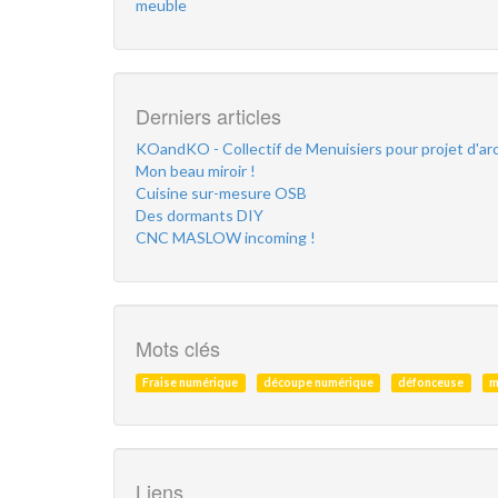
meuble
Derniers articles
KOandKO - Collectif de Menuisiers pour projet d'ar
Mon beau miroir !
Cuisine sur-mesure OSB
Des dormants DIY
CNC MASLOW incoming !
Mots clés
Fraise numérique
découpe numérique
défonceuse
m
Liens