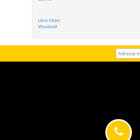
Libre Objet
Woodself