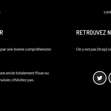
6
con
UR
RETROUVEZ N
e par une bonne compréhension
On y est pas (trop) s
 une envie totalement floue ou
isier, n'hésitez pas.