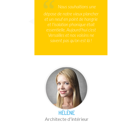
Nous souhaitions une
dépose de notre vieux plancher
et un neuf en point de hongrie
et l'isolation phonique était
essentielle. Aujourd'hui c'est
Versailles et nos voisins ne
savent pas qu'on est là !
HÉLÈNE
Architecte d'intérieur